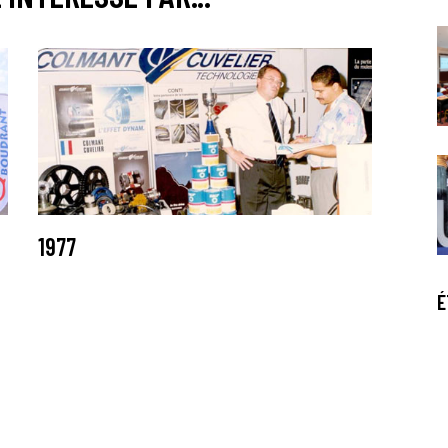
1977
É