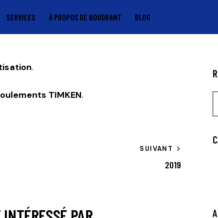
SERVICES
À PROPOS DE BOUDRANT
BLOG
isation
.
R
roulements TIMKEN
.
C
SUIVANT
2019
 INTÉRESSÉ PAR...
A