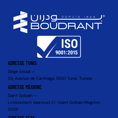
ADRESSE TUNIS
Siège social —
53, Avenue de Carthage, 1000 Tunis, Tunisie
ADRESSE MEGRINE
Saint Gobain —
Lotissement zaanouni Z.I -Saint Gobain Megrine،
2033
ADRESSE SFAX