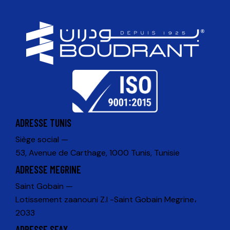
ADRESSE TUNIS
Siège social —
53, Avenue de Carthage, 1000 Tunis, Tunisie
ADRESSE MEGRINE
Saint Gobain —
Lotissement zaanouni Z.I -Saint Gobain Megrine،
2033
ADRESSE SFAX