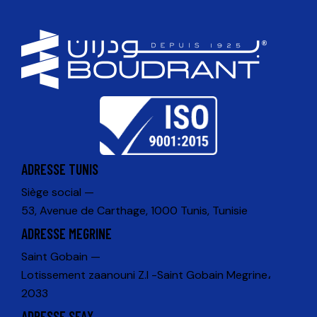
ADRESSE TUNIS
Siège social —
53, Avenue de Carthage, 1000 Tunis, Tunisie
ADRESSE MEGRINE
Saint Gobain —
Lotissement zaanouni Z.I -Saint Gobain Megrine،
2033
ADRESSE SFAX