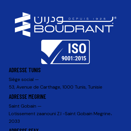
ADRESSE TUNIS
Siège social —
53, Avenue de Carthage, 1000 Tunis, Tunisie
ADRESSE MEGRINE
Saint Gobain —
Lotissement zaanouni Z.I -Saint Gobain Megrine،
2033
ADRESSE SFAX