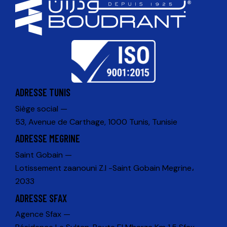
ADRESSE TUNIS
Siège social —
53, Avenue de Carthage, 1000 Tunis, Tunisie
ADRESSE MEGRINE
Saint Gobain —
Lotissement zaanouni Z.I -Saint Gobain Megrine،
2033
ADRESSE SFAX
Agence Sfax —