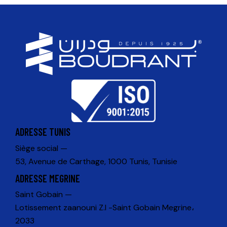
ADRESSE TUNIS
Siège social —
53, Avenue de Carthage, 1000 Tunis, Tunisie
ADRESSE MEGRINE
Saint Gobain —
Lotissement zaanouni Z.I -Saint Gobain Megrine،
2033