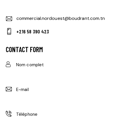
commercial.nordouest@boudrant.com.tn
E-
+216 58 390 423
m
Ph
ail:
on
CONTACT FORM
e: